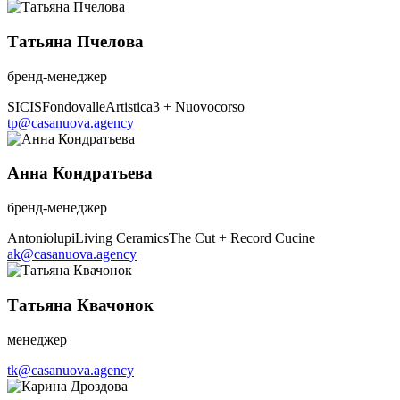
Татьяна Пчелова
бренд-менеджер
SICIS
Fondovalle
Artistica3 + Nuovocorso
tp@casanuova.agency
Анна Кондратьева
бренд-менеджер
Antoniolupi
Living Ceramics
The Cut + Record Cucine
ak@casanuova.agency
Татьяна Квачонок
менеджер
tk@casanuova.agency