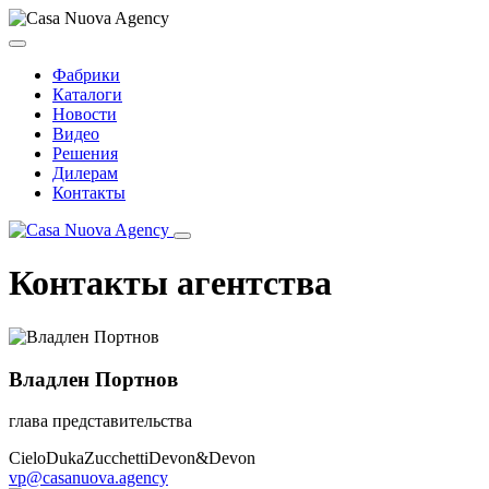
Фабрики
Каталоги
Новости
Видео
Решения
Дилерам
Контакты
Контакты агентства
Владлен Портнов
глава представительства
Cielo
Duka
Zucchetti
Devon&Devon
vp@casanuova.agency